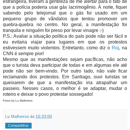
estrangeira, tiveram a gentileza de me alertar para o fato de
que a polícia poderia usar gás lacrimogênio. À noite, fiquei
sabendo pelo telejornal que o gás foi usado em um
pequeno grupo de vândalos que tentou promover um
quebra-quebra no centro. No geral, a manifestação foi
tranquila e ninguém foi preso por levar vinagre :-)
P.S.: Avaliar a situação política do país pode não ser fácil e
eu evitaria viajar para lugares em que os protestos
estivessem muito violentos. Entretanto, como diz o
Riq
, na
CNN é sempre pior!
Mesmo que as manifestações sejam pacíficas, não acho
que o turista deva participar de todas e em algumas ele até
pode não ser bem-vindo. Por outro lado, não vale ficar
reclamando dos protestos. Em Santiago, ouvi turistas se
queixarem de que a manifestação iria atrapalhar um
passeio. Nesses casos, o melhor é se adaptar, mudar o
roteiro e deixar o povo protestar sossegado!
Fotos by Lu Malheiros
Lu Malheiros
às
10:33:00
Compartilhar