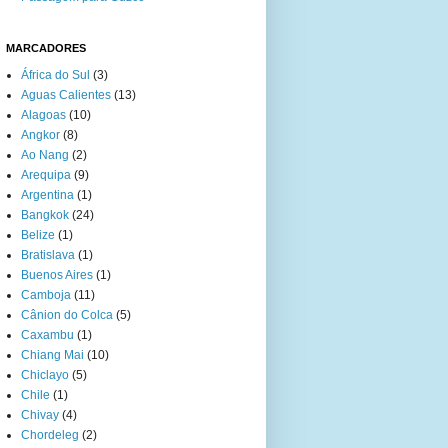
MARCADORES
África do Sul
(3)
Aguas Calientes
(13)
Alagoas
(10)
Angkor
(8)
Ao Nang
(2)
Arequipa
(9)
Argentina
(1)
Bangkok
(24)
Belize
(1)
Bratislava
(1)
Buenos Aires
(1)
Camboja
(11)
Cânion do Colca
(5)
Caxambu
(1)
Chiang Mai
(10)
Chiclayo
(5)
Chile
(1)
Chivay
(4)
Chordeleg
(2)