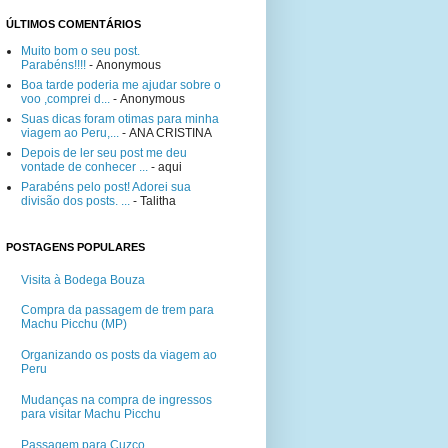
ÚLTIMOS COMENTÁRIOS
Muito bom o seu post.
Parabéns!!!!
- Anonymous
Boa tarde poderia me ajudar sobre o
voo ,comprei d...
- Anonymous
Suas dicas foram otimas para minha
viagem ao Peru,...
- ANA CRISTINA
Depois de ler seu post me deu
vontade de conhecer ...
- aqui
Parabéns pelo post! Adorei sua
divisão dos posts. ...
- Talitha
POSTAGENS POPULARES
Visita à Bodega Bouza
Compra da passagem de trem para
Machu Picchu (MP)
Organizando os posts da viagem ao
Peru
Mudanças na compra de ingressos
para visitar Machu Picchu
Passagem para Cuzco