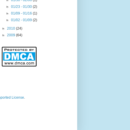
►
01/30 - 02/06
(1)
►
01/23 - 01/30
(2)
►
01/09 - 01/16
(1)
►
01/02 - 01/09
(2)
►
2010
(24)
►
2009
(64)
nported License
.