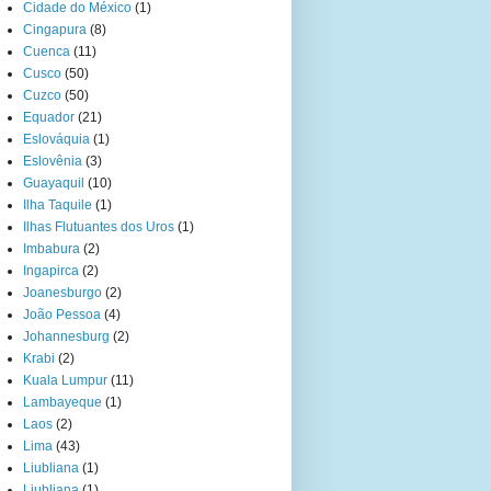
Cidade do México
(1)
Cingapura
(8)
Cuenca
(11)
Cusco
(50)
Cuzco
(50)
Equador
(21)
Eslováquia
(1)
Eslovênia
(3)
Guayaquil
(10)
Ilha Taquile
(1)
Ilhas Flutuantes dos Uros
(1)
Imbabura
(2)
Ingapirca
(2)
Joanesburgo
(2)
João Pessoa
(4)
Johannesburg
(2)
Krabi
(2)
Kuala Lumpur
(11)
Lambayeque
(1)
Laos
(2)
Lima
(43)
Liubliana
(1)
Ljubljana
(1)