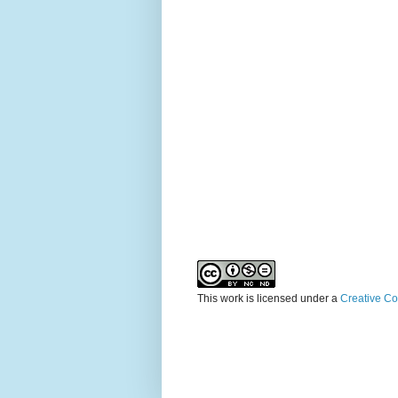
This
work
is licensed under a
Creative Co