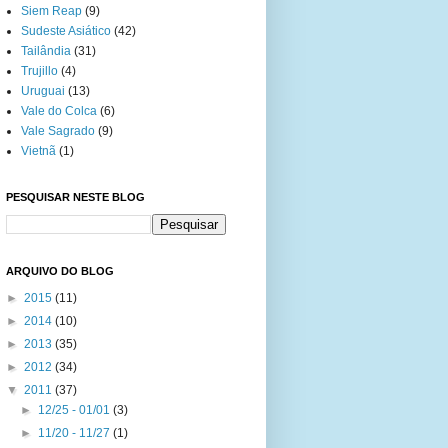
Siem Reap
(9)
Sudeste Asiático
(42)
Tailândia
(31)
Trujillo
(4)
Uruguai
(13)
Vale do Colca
(6)
Vale Sagrado
(9)
Vietnã
(1)
PESQUISAR NESTE BLOG
ARQUIVO DO BLOG
►
2015
(11)
►
2014
(10)
►
2013
(35)
►
2012
(34)
▼
2011
(37)
►
12/25 - 01/01
(3)
►
11/20 - 11/27
(1)