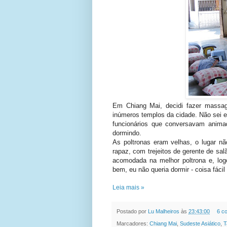
Em Chiang Mai, decidi fazer massa
inúmeros templos da cidade. Não sei ex
funcionários que conversavam anima
dormindo.
As poltronas eram velhas, o lugar n
rapaz, com trejeitos de gerente de sal
acomodada na melhor poltrona e, log
bem, eu não queria dormir - coisa fác
Leia mais »
Postado por
Lu Malheiros
às
23:43:00
6 c
Marcadores:
Chiang Mai
,
Sudeste Asiático
,
T