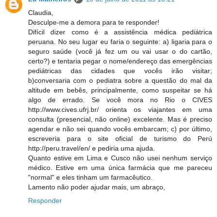
Claudia,
Desculpe-me a demora para te responder!
Difícil dizer como é a assistência médica pediátrica
peruana. No seu lugar eu faria o seguinte: a) ligaria para o
seguro saúde (você já fez um ou vai usar o do cartão,
certo?) e tentaria pegar o nome/endereço das emergências
pediátricas das cidades que vocês irão visitar;
b)conversaria com o pediatra sobre a questão do mal da
altitude em bebês, principalmente, como suspeitar se há
algo de errado. Se você mora no Rio o CIVES
http://www.cives.ufrj.br/ orienta os viajantes em uma
consulta (presencial, não online) excelente. Mas é preciso
agendar e não sei quando vocês embarcam; c) por último,
escreveria para o site oficial de turismo do Perú
http://peru.travel/en/ e pediria uma ajuda.
Quanto estive em Lima e Cusco não usei nenhum serviço
médico. Estive em uma única farmácia que me pareceu
"normal" e eles tinham um farmacêutico.
Lamento não poder ajudar mais, um abraço,
Responder