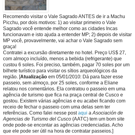
Recomendo visitar o Vale Sagrado ANTES de ir a Machu
Picchu, por dois motivos: 1) ao visitar primeiro o Vale
Sagrado você entende melhor como as cidades Incas
funcionavam e isto ajuda a entender MP; 2) depois de visitar
MP você, provavelmente, vai achar o Vale Sagrado sem
graça!
Contratei a excursão diretamente no hotel. Preço US$ 27,
com almoço incluído, menos a bebida (refrigerante) que
custou 6 soles. Foi preciso, também, pagar 70 soles por um
bilhete turístico para visitar os sítios arqueológicos da
região. [
Atualização
em 05/01/2010: Dá para fazer esse
passeio, sem almoço, por 25 soles, conforme a Eliane
relatou nos comentários. Ela contratou o passeio em uma
agência de turismo que fica na praça central de Cusco e
gostou. Existem várias agências e eu acabei ficando com
receio de fechar o passeio com uma delas sem ter
referências. Como falei nesse post
aqui
a
Asociación de
Agencias de Turismo del Cusco
(AATC) tem um bom site
onde pode-se encontar as agências credenciadas. Acho
que ele pode ser útil na hora de contratar passeios.]