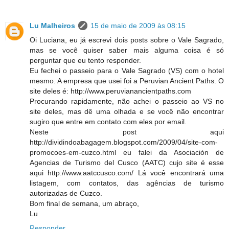
Lu Malheiros
15 de maio de 2009 às 08:15
Oi Luciana, eu já escrevi dois posts sobre o Vale Sagrado,
mas se você quiser saber mais alguma coisa é só
perguntar que eu tento responder.
Eu fechei o passeio para o Vale Sagrado (VS) com o hotel
mesmo. A empresa que usei foi a Peruvian Ancient Paths. O
site deles é: http://www.peruvianancientpaths.com
Procurando rapidamente, não achei o passeio ao VS no
site deles, mas dê uma olhada e se você não encontrar
sugiro que entre em contato com eles por email.
Neste post aqui
http://dividindoabagagem.blogspot.com/2009/04/site-com-
promocoes-em-cuzco.html eu falei da Asociación de
Agencias de Turismo del Cusco (AATC) cujo site é esse
aqui http://www.aatccusco.com/ Lá você encontrará uma
listagem, com contatos, das agências de turismo
autorizadas de Cuzco.
Bom final de semana, um abraço,
Lu
Responder